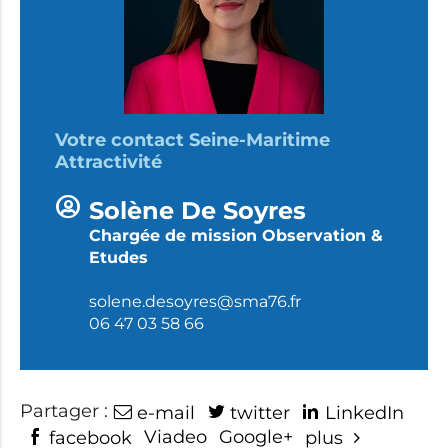
Votre contact Seine-Maritime
Attractivité
Solène De Soyres
Chargée de mission Observation &
Etudes
solene.desoyres@sma76.fr
06 47 03 58 66
Partager :
e-mail
twitter
LinkedIn
Viadeo
Google+
facebook
plus