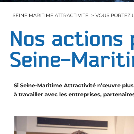
Les Actus
Collectivités Territoriales
Connaître la Seine-Maritime
Faciliter l'attractivité des
SEINE MARITIME ATTRACTIVITÉ
VOUS PORTEZ U
Les Publications
territoires
Entreprises / Associations
Les études
Nos actions 
Nous rejoindre
Espace Presse
Seine-Marit
Si Seine-Maritime Attractivité n’œuvre p
à travailler avec les entreprises, partenaires 