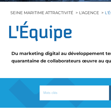
Les Actus
Collectivités Territoriales
Connaître la Seine-Maritime
Faciliter l'attractivité des
SEINE MARITIME ATTRACTIVITÉ
L'AGENCE
L'
Les Publications
territoires
Entreprises / Associations
Les études
L'Équipe
Nous rejoindre
Espace Presse
Du marketing digital au développement terr
quarantaine de collaborateurs œuvre au quo