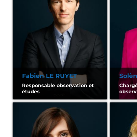
Fabien LE RUYET
Solè
Responsable observation et
Chargé
études
observ