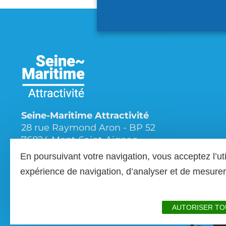
Seine-Maritime Attractivité
28 rue Raymond Aron - BP 52
76824 Mont-Saint-Aignan
En poursuivant votre navigation, vous acceptez l’ut
Tél.
02 35 12 10 10
expérience de navigation, d’analyser et de mesur
AUTORISER TO
Plan du site
Mentions légales