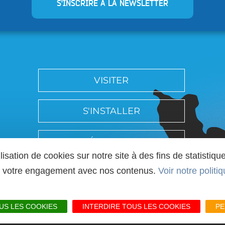
S'INSCRIRE À LA NEWSLETTER
VISITER
S'INSTALLER
SÉMINAIRES
ilisation de cookies sur notre site à des fins de statist
er votre engagement avec nos contenus.
Voir notre politi
DÉPARTEMENT 76
US LES COOKIES
INTERDIRE TOUS LES COOKIES
PE