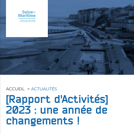
Aller
au
contenu
principal
ACCUEIL
ACTUALITÉS
[Rapport d'Activités]
2023 : une année de
changements !