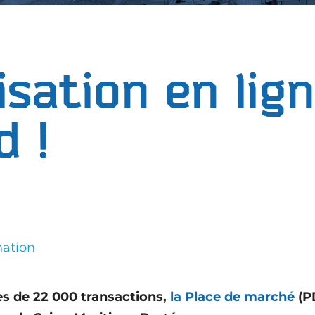
sation en lign
d !
nation
ès de 22 000 transactions
,
la Place de marché
(PD