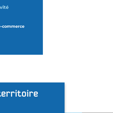
vité
 e-commerce
territoire