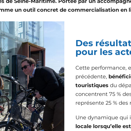
es de Seine-Maritime. Portée par un accompagne
e un outil concret de commercialisation en lig
Des résultat
pour les ac
Cette performance, 
précédente,
bénéfici
touristiques
du dépa
concentrent 75 % des 
représente 25 % des
Une dynamique qui ill
locale lorsqu’elle est