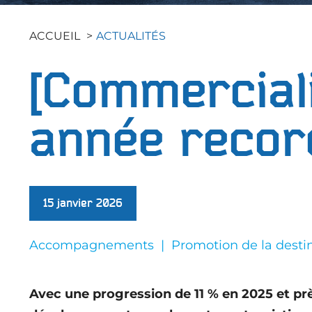
Les Actus
Collectivités Territoriales
Connaître la Seine-Maritime
Faciliter l'attractivité des
ACCUEIL
ACTUALITÉS
Les Publications
territoires
Entreprises / Associations
Les études
[Commerciali
Nous rejoindre
Espace Presse
année recor
15 janvier 2026
Accompagnements
Promotion de la desti
Avec une progression de 11 % en 2025 et pr