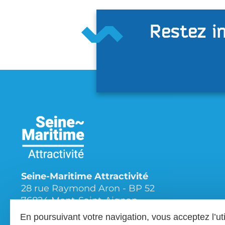
Restez in
Seine-Maritime Attractivité
28 rue Raymond Aron - BP 52
76824 Mont-Saint-Aignan
En poursuivant votre navigation, vous acceptez l’ut
Tél.
02 35 12 10 10