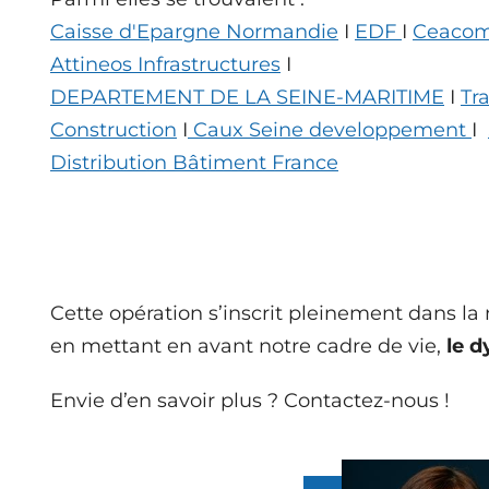
Caisse d'Epargne Normandie
I
EDF
I
Ceaco
Attineos Infrastructures
I
DEPARTEMENT DE LA SEINE-MARITIME
I
Tr
Construction
I
Caux Seine developpement
I
Distribution Bâtiment France
Cette opération s’inscrit pleinement dans la n
en mettant en avant notre cadre de vie,
le 
Envie d’en savoir plus ? Contactez-nous !