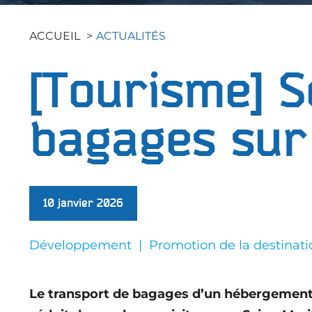
Les Actus
Collectivités Territoriales
Connaître la Seine-Maritime
Faciliter l'attractivité des
ACCUEIL
ACTUALITÉS
Les Publications
territoires
Entreprises / Associations
Les études
[Tourisme]
S
Nous rejoindre
Espace Presse
bagages sur
10 janvier 2026
Développement
Promotion de la destinati
Le transport de bagages d’un hébergement à 