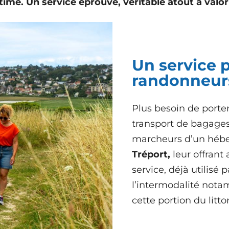
ime. Un service éprouvé, véritable atout à valori
Un service p
randonneur
Plus besoin de porter
transport de bagage
marcheurs d’un hébe
Tréport,
leur offrant 
service, déjà utilisé 
l’intermodalité
notam
cette portion du littor