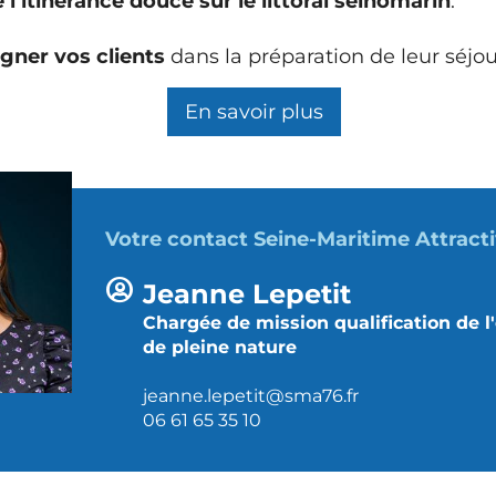
e l’itinérance douce sur le littoral seinomarin
.
ner vos clients
dans la préparation de leur séjou
En savoir plus
Votre contact Seine-Maritime Attracti
Jeanne Lepetit
Chargée de mission qualification de l
de pleine nature
jeanne.lepetit@sma76.fr
06 61 65 35 10