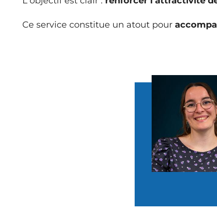
L'objectif est clair :
renforcer l’attractivité d
Ce service constitue un atout pour
accompag