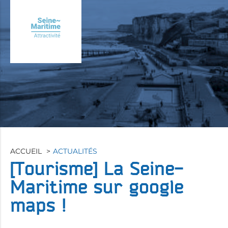
Aller
au
contenu
principal
ACCUEIL
ACTUALITÉS
[Tourisme]
La Seine-
Maritime sur google
maps !