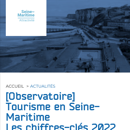
Aller
au
contenu
principal
ACCUEIL
ACTUALITÉS
[Observatoire]
Tourisme en Seine-
Maritime
Les chiffres-clés 2022