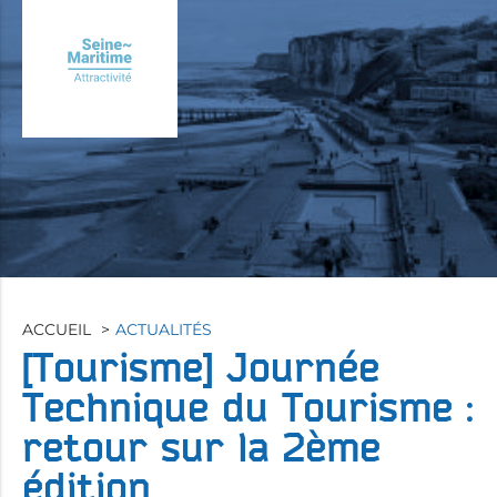
Aller
au
contenu
principal
ACCUEIL
ACTUALITÉS
[Tourisme]
Journée
Technique du Tourisme :
retour sur la 2ème
édition