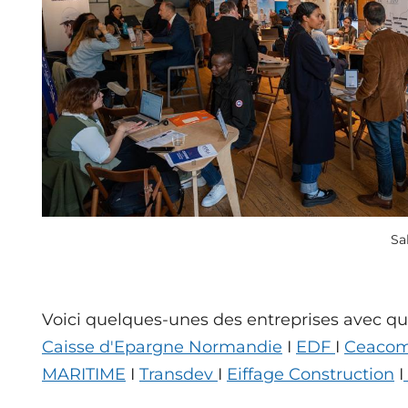
Sa
Voici quelques-unes des entreprises avec qui
Caisse d'Epargne Normandie
I
EDF
I
Ceaco
MARITIME
I
Transdev
I
Eiffage Construction
I