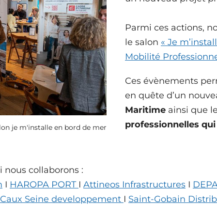
Parmi ces actions, no
le salon
« Je m’insta
Mobilité Professionne
Ces évènements perm
en quête d’un nouve
Maritime
ainsi que 
professionnelles qui
lon je m'installe en bord de mer
 nous collaborons :
m
I
HAROPA PORT
I
Attineos Infrastructures
I
DEPA
Caux Seine developpement
I
Saint-Gobain Distri