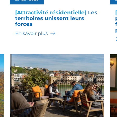
[Attractivité résidentielle]
Les
territoires unissent leurs
forces
En savoir plus