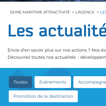
Les Actus
Collectivités Territoriales
Connaître la Seine-Maritime
Faciliter l'attractivité des
SEINE MARITIME ATTRACTIVITÉ
L'AGENCE
LE
Les Publications
territoires
Entreprises / Associations
Les études
Les actualit
Nous rejoindre
Espace Presse
Envie d'en savoir plus sur nos actions ? No
Découvrez toutes nos actualités : développement
Toutes
Evénements
Accompagn
Promotion de la destination