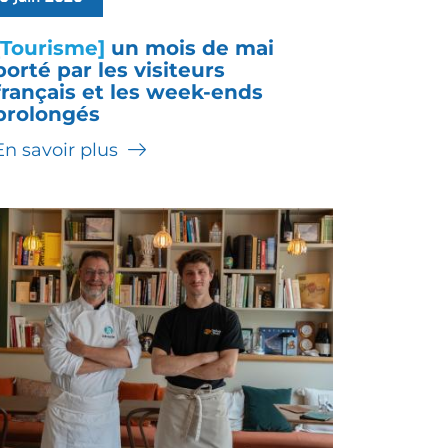
[Tourisme]
un mois de mai
porté par les visiteurs
français et les week-ends
prolongés
En savoir plus