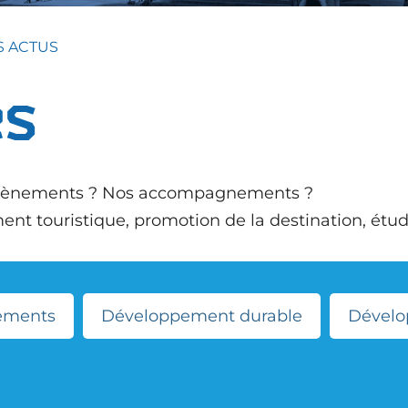
S ACTUS
és
s évènements ? Nos accompagnements ?
 touristique, promotion de la destination, études, 
ements
Développement durable
Dével